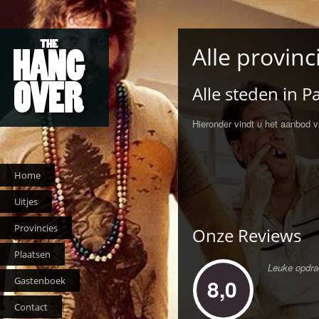
Alle provinc
Alle steden in Pa
Hieronder vindt u het aanbod v
Home
Uitjes
Provincies
Onze Reviews
Plaatsen
Leuke opdra
8,0
Gastenboek
Contact