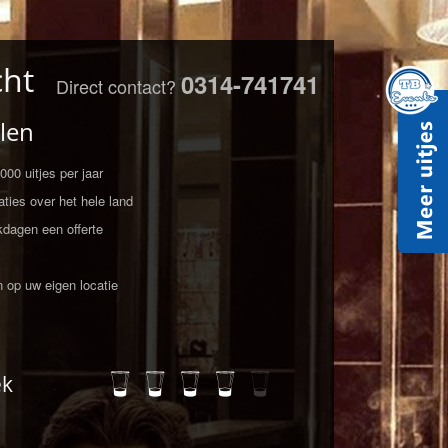
cht
0314-741741
Direct contact?
len
00 uitjes per jaar
ties over het hele land
kdagen een offerte
n op uw eigen locatie
ek