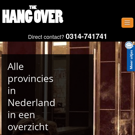
0314-741741
Direct contact?
Home
Uitjes
Provincies
Alle
Plaatsen
provincies
Gastenboek
in
Contact
Nederland
Fotos
in een
overzicht