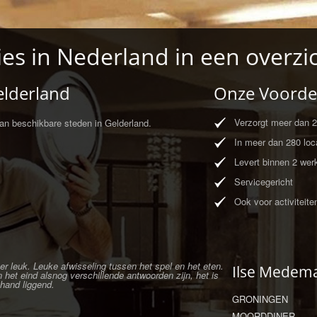
ies in Nederland in een overzi
elderland
Onze Voorde
Verzorgt meer dan 20
van beschikbare steden in Gelderland.
In meer dan 280 loca
Levert binnen 2 wer
Servicegericht
Ook voor activiteite
r leuk. Leuke afwisseling tussen het spel en het eten.
Ilse Medem
 het eind alsnog verschillende antwoorden zijn, het is
 hand liggend.
GRONINGEN
MOORDDINER