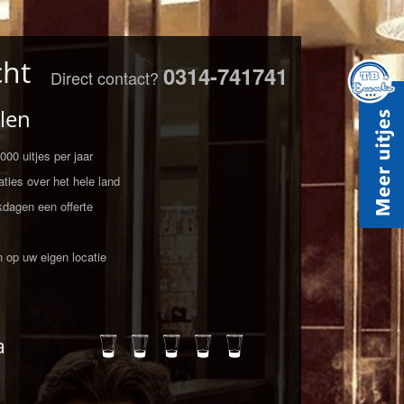
cht
0314-741741
Direct contact?
len
00 uitjes per jaar
ties over het hele land
kdagen een offerte
n op uw eigen locatie
a