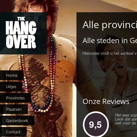
Alle provinc
Alle steden in G
Hieronder vindt u het aanbod 
Home
Uitjes
Provincies
Onze Reviews
Plaatsen
Het was supe
Leuk dat aan
9,5
Gastenboek
niet voor de
Contact