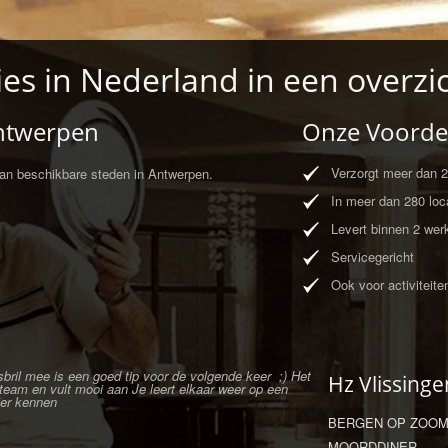
ies in Nederland in een overzi
Antwerpen
Onze Voorde
Verzorgt meer dan 20
van beschikbare steden in Antwerpen.
In meer dan 280 loca
Levert binnen 2 wer
Servicegericht
Ook voor activiteite
bril mee is een goed tip voor de volgende keer ;) Het
Hz Vlissinge
 team en vult mooi aan Je leert elkaar weer op een
er kennen
BERGEN OP ZOO
MOORDDINER