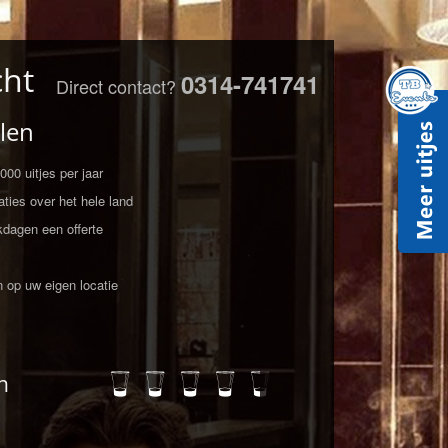
cht
0314-741741
Direct contact?
len
00 uitjes per jaar
ties over het hele land
kdagen een offerte
n op uw eigen locatie
n
M