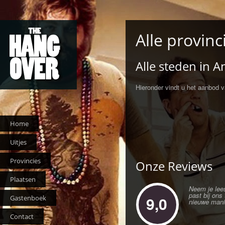
Alle provinc
Alle steden in 
Hieronder vindt u het aanbod 
Home
Uitjes
Provincies
Onze Reviews
Plaatsen
Neem je lees
past bij ons
9,0
Gastenboek
nieuwe mani
Contact