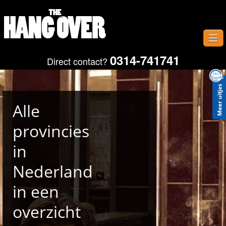
0314-741741
Direct contact?
Home
Uitjes
Provincies
Alle
Plaatsen
provincies
Gastenboek
in
Contact
Nederland
Fotos
in een
overzicht