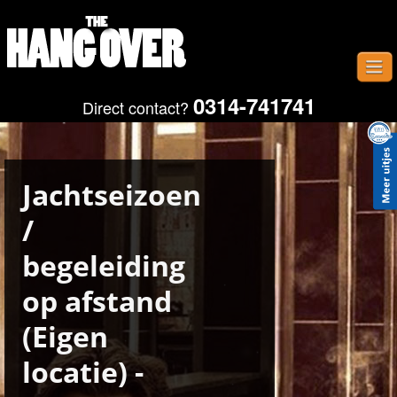
0314-741741
Direct contact?
Home
Uitjes
Provincies
Jachtseizoen
Plaatsen
/
Gastenboek
begeleiding
Contact
op afstand
Fotos
(Eigen
locatie) -