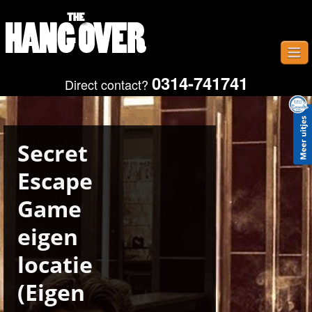
0314-741741
Direct contact?
Home
Uitjes
Provincies
Secret
Plaatsen
Escape
Gastenboek
Game
Contact
eigen
Fotos
locatie
(Eigen