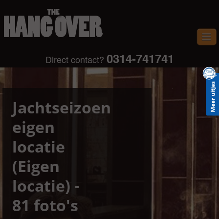
0314-741741
Direct contact?
Home
Uitjes
Provincies
Jachtseizoen
Plaatsen
eigen
Gastenboek
locatie
Contact
(Eigen
Fotos
locatie) -
81 foto's